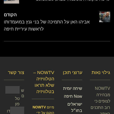
הקודם
אביהו האן על התמיכה של בני גנץ במועמדותו
לראשות עיריית חיפה
גילוי נאות
ערוצי תוכן
NOWTV –
צור קשר
הטלוויזיה
שלא תראו
NOWTV
שיחה יומית
ש
בטלוויזיה
מבהירה
ם
Now חיפה
טל
לצופים כי
פון
ישראלים
מיזם
NOWTV
רוב התכנים
בחו״ל
דו
הוקם על ידי
באתר