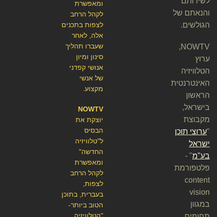
לשירותם
ומאפשרת
והנאתם של
לקהל הרחב
הגולשים.
לצפות בתכנים
אלה, לאחר
שעברו תהליך
NOWTV,
סינון ומיון
ערוץ
אנושי קפדני
הטלוויזיה
של אנשי
האינטרנטית
מקצוע.
הראשון
בישראל,
NOWTV
מקבוצת
יוצקת את
הבסיס
"
ערוצי תוכן
ל"טלוויזיה
ישראל
החדשה"
בע"מ
" -
ומאפשרת
פלטפורמת
לקהל הרחב
content
לצפות,
vision
בעברית, בתוכן
במגוון
הטוב ביותר-
"הטלוויזיה
תחומים