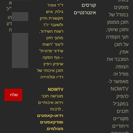
א
קורסים
ד"ר אמיר
מופקים
״ל
גילת, איש
אינטרנטיים
במודל של
הו
תקשורת ותיק
תוכן ממומן
דע
ולשעבר יו"ר
ותוכן שיווקי,
ה
רשות השידור,
תוך הקפדה
מתוך חזון
על תוכן
ליצור "רשות
שידור פרטית"
אמין,
– גוף הפקה
המכבד את
שיפיק ויפיץ
הצופה.
תוכן איכותי של
מודל זה
רדיו וטלוויזיה.
מאפשר ל-
NOWTV
NOWTV
שלח
מנגישה תכני
להפיק
וידאו איכותיים
במקביל
, לרבות
תכנים
וידאו-קאסטים
מקוריים
ופודקאסטים
וייחודיים
מצולמים
,