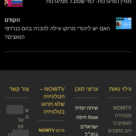
מגזין המיגרנות- למי שסובל ממיגרנות
הקודם
האם יש ליהודי מרוקו עילה להכרה בהם כנרדפי
הנאצים?
גילוי נאות
ערוצי תוכן
NOWTV –
צור קשר
הטלוויזיה
שלא תראו
NOWTV
שיחה יומית
ש
בטלוויזיה
מבהירה
ם
Now חיפה
טל
לצופים כי
פון
ישראלים
מיזם
NOWTV
רוב התכנים
בחו״ל
דו