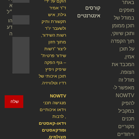
הוקם על ידי
באתר
א
קורסים
ד"ר אמיר
מופקים
״ל
גילת, איש
אינטרנטיים
במודל של
הו
תקשורת ותיק
תוכן ממומן
דע
ולשעבר יו"ר
ותוכן שיווקי,
ה
רשות השידור,
תוך הקפדה
מתוך חזון
על תוכן
ליצור "רשות
שידור פרטית"
אמין,
– גוף הפקה
המכבד את
שיפיק ויפיץ
הצופה.
תוכן איכותי של
מודל זה
רדיו וטלוויזיה.
מאפשר ל-
NOWTV
NOWTV
שלח
מנגישה תכני
להפיק
וידאו איכותיים
במקביל
, לרבות
תכנים
וידאו-קאסטים
מקוריים
ופודקאסטים
וייחודיים
מצולמים
,