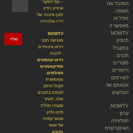
– גוף הפקה
המכבד את
שיפיק ויפיץ
הצופה.
תוכן איכותי של
מודל זה
רדיו וטלוויזיה.
מאפשר ל-
NOWTV
NOWTV
שלח
מנגישה תכני
להפיק
וידאו איכותיים
במקביל
, לרבות
תכנים
וידאו-קאסטים
מקוריים
ופודקאסטים
וייחודיים
מצולמים
,
לשירותם
ומאפשרת
והנאתם של
לקהל הרחב
הגולשים.
לצפות בתכנים
אלה, לאחר
שעברו תהליך
NOWTV,
סינון ומיון
ערוץ
אנושי קפדני
הטלוויזיה
של אנשי
האינטרנטית
מקצוע.