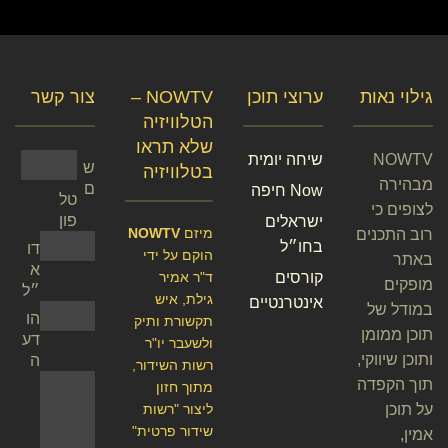
גילוי נאות
ערוצי תוכן
NOWTV –
צור קשר
הטלוויזיה
שלא תראו
NOWTV
שיחה יומית
ש
בטלוויזיה
מבהירה
ם
Now חיפה
טל
לצופים כי
פון
ישראלים
מיזם
NOWTV
רוב התכנים
בחו״ל
דו
הוקם על ידי
באתר
א
קורסים
ד"ר אמיר
מופקים
״ל
גילת, איש
אינטרנטיים
במודל של
הו
תקשורת ותיק
תוכן ממומן
דע
ולשעבר יו"ר
ותוכן שיווקי,
ה
רשות השידור,
תוך הקפדה
מתוך חזון
על תוכן
ליצור "רשות
שידור פרטית"
אמין,