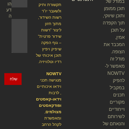
במודל של
הו
תקשורת ותיק
תוכן ממומן
דע
ולשעבר יו"ר
ותוכן שיווקי,
ה
רשות השידור,
תוך הקפדה
מתוך חזון
על תוכן
ליצור "רשות
שידור פרטית"
אמין,
– גוף הפקה
המכבד את
שיפיק ויפיץ
הצופה.
תוכן איכותי של
מודל זה
רדיו וטלוויזיה.
מאפשר ל-
NOWTV
NOWTV
שלח
מנגישה תכני
להפיק
וידאו איכותיים
במקביל
, לרבות
תכנים
וידאו-קאסטים
מקוריים
ופודקאסטים
וייחודיים
מצולמים
,
לשירותם
ומאפשרת
והנאתם של
לקהל הרחב