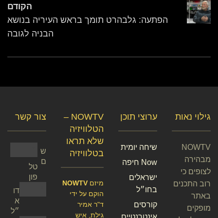
הקודם
הפתעה: גלבהרט תומך בראש העיריה בנושא
הבניה לגובה
גילוי נאות
ערוצי תוכן
NOWTV –
צור קשר
הטלוויזיה
שלא תראו
NOWTV
שיחה יומית
ש
בטלוויזיה
מבהירה
ם
Now חיפה
טל
לצופים כי
פון
ישראלים
מיזם
NOWTV
רוב התכנים
בחו״ל
דו
הוקם על ידי
באתר
א
קורסים
ד"ר אמיר
מופקים
״ל
גילת, איש
אינטרנטיים