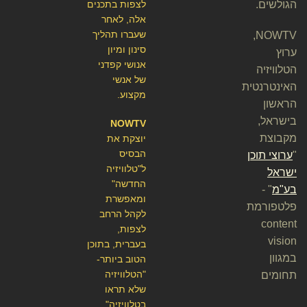
הגולשים.
לצפות בתכנים
אלה, לאחר
שעברו תהליך
NOWTV,
סינון ומיון
ערוץ
אנושי קפדני
הטלוויזיה
של אנשי
האינטרנטית
מקצוע.
הראשון
בישראל,
NOWTV
מקבוצת
יוצקת את
הבסיס
"
ערוצי תוכן
ל"טלוויזיה
ישראל
החדשה"
בע"מ
" -
ומאפשרת
פלטפורמת
לקהל הרחב
content
לצפות,
vision
בעברית, בתוכן
במגוון
הטוב ביותר-
"הטלוויזיה
תחומים
שלא תראו
בטלוויזיה".