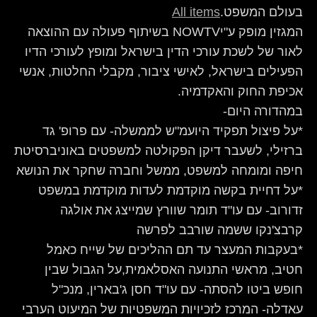
בעולם המשפט.
All items
המגזין מופק ע"יNOWTV בשיתוף פעולה עם ההוצאה
לאור של לשכת עורכי הדין בישראל ומופץ לעורכי הדיו
הפעילים בישראל, לאישי ציבור, מקבלי החלטות, אנשי
אכיפת החוק והאקדמיה.
במהדורה היום-
*על פיצול תפקיד היועמ"ש לממשלה- עם פרופ' גד
ברזילי, לשעבר דיקן הפקולטה למשפטים באוניברסיטת
חיפה ומומחה למשפט, ממשל וחברה שחקר את הנושא
*על דחיית בקשה מוקדמת לעדות מוקדמת במשפט
זדורוב- עם עו"ד תומר שוורץ שמייצג את אולגה
קרבצ'נקו ששמה שורבב לפרשה
*בעקבות המעצר עד תם ההליכים של שייח כאמל
חטיב, מראשי התנועה האסלאמית,על הגבול שבין
חופש ביטו להסתה- עם עו"ד חסן ג'בארין, מנכ"ל
עאדלה- המרכז לזכיויות המשפטיות של המיעוט הערבי