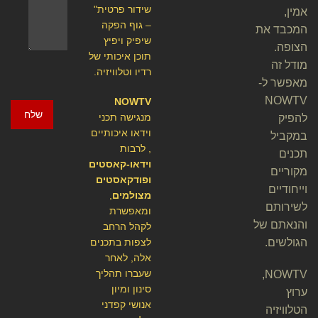
שידור פרטית"
אמין,
– גוף הפקה
המכבד את
שיפיק ויפיץ
הצופה.
תוכן איכותי של
מודל זה
רדיו וטלוויזיה.
מאפשר ל-
NOWTV
NOWTV
שלח
מנגישה תכני
להפיק
וידאו איכותיים
במקביל
, לרבות
תכנים
וידאו-קאסטים
מקוריים
ופודקאסטים
וייחודיים
מצולמים
,
לשירותם
ומאפשרת
והנאתם של
לקהל הרחב
הגולשים.
לצפות בתכנים
אלה, לאחר
שעברו תהליך
NOWTV,
סינון ומיון
ערוץ
אנושי קפדני
הטלוויזיה