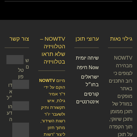
גילוי נאות
ערוצי תוכן
NOWTV –
צור קשר
הטלוויזיה
שלא תראו
NOWTV
שיחה יומית
ש
בטלוויזיה
מבהירה
ם
Now חיפה
טל
לצופים כי
פון
ישראלים
מיזם
NOWTV
רוב התכנים
בחו״ל
דו
הוקם על ידי
באתר
א
קורסים
ד"ר אמיר
מופקים
״ל
גילת, איש
אינטרנטיים
במודל של
הו
תקשורת ותיק
תוכן ממומן
דע
ולשעבר יו"ר
ותוכן שיווקי,
ה
רשות השידור,
תוך הקפדה
מתוך חזון
על תוכן
ליצור "רשות