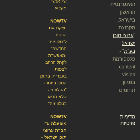
של אנשי
האינטרנטית
מקצוע.
הראשון
בישראל,
NOWTV
מקבוצת
יוצקת את
הבסיס
"
ערוצי תוכן
ל"טלוויזיה
ישראל
החדשה"
בע"מ
" -
ומאפשרת
פלטפורמת
לקהל הרחב
content
לצפות,
vision
בעברית, בתוכן
במגוון
הטוב ביותר-
"הטלוויזיה
תחומים
שלא תראו
בטלוויזיה".
מדיניות
NOWTV
פרטיות
מופעלת ע"י
חברת ערוצי
תוכן ישראל –