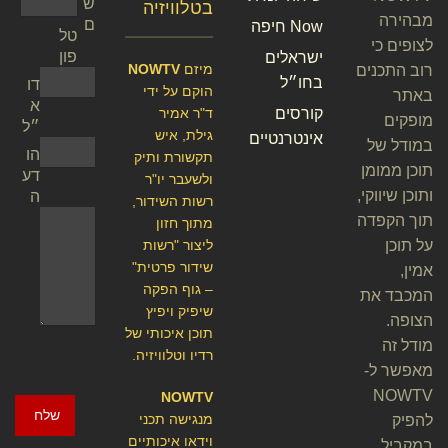
ש
בטלוויזיה
מבהירה
ם
Now חיפה
טל
לצופים כי
פון
ישראלים
מיזם
NOWTV
רוב התכנים
בחו״ל
דו
הוקם על ידי
באתר
א
קורסים
ד"ר אמיר
מופקים
״ל
גילת, איש
אינטרנטיים
במודל של
הו
תקשורת ותיק
תוכן ממומן
דע
ולשעבר יו"ר
ותוכן שיווקי,
ה
רשות השידור,
תוך הקפדה
מתוך חזון
על תוכן
ליצור "רשות
שידור פרטית"
אמין,
– גוף הפקה
המכבד את
שיפיק ויפיץ
הצופה.
תוכן איכותי של
מודל זה
רדיו וטלוויזיה.
מאפשר ל-
NOWTV
NOWTV
שלח
מנגישה תכני
להפיק
וידאו איכותיים
במקביל