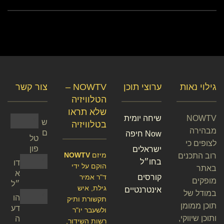
גילוי נאות
ערוצי תוכן
NOWTV –
צור קשר
הטלוויזיה
שלא תראו
NOWTV
שיחה יומית
ש
בטלוויזיה
מבהירה
ם
Now חיפה
טל
לצופים כי
פון
ישראלים
מיזם
NOWTV
רוב התכנים
בחו״ל
דו
הוקם על ידי
באתר
א
קורסים
ד"ר אמיר
מופקים
״ל
גילת, איש
אינטרנטיים
במודל של
הו
תקשורת ותיק
תוכן ממומן
דע
ולשעבר יו"ר
ותוכן שיווקי,
ה
רשות השידור,