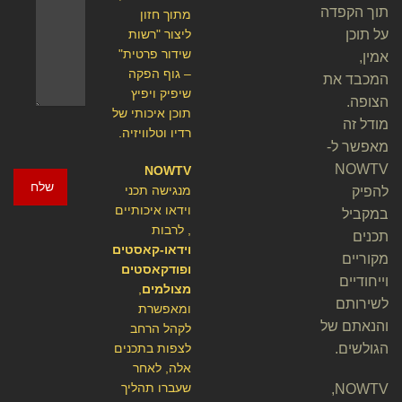
תוך הקפדה
מתוך חזון
על תוכן
ליצור "רשות
שידור פרטית"
אמין,
– גוף הפקה
המכבד את
שיפיק ויפיץ
הצופה.
תוכן איכותי של
מודל זה
רדיו וטלוויזיה.
מאפשר ל-
NOWTV
NOWTV
שלח
מנגישה תכני
להפיק
וידאו איכותיים
במקביל
, לרבות
תכנים
וידאו-קאסטים
מקוריים
ופודקאסטים
וייחודיים
מצולמים
,
לשירותם
ומאפשרת
והנאתם של
לקהל הרחב
הגולשים.
לצפות בתכנים
אלה, לאחר
שעברו תהליך
NOWTV,