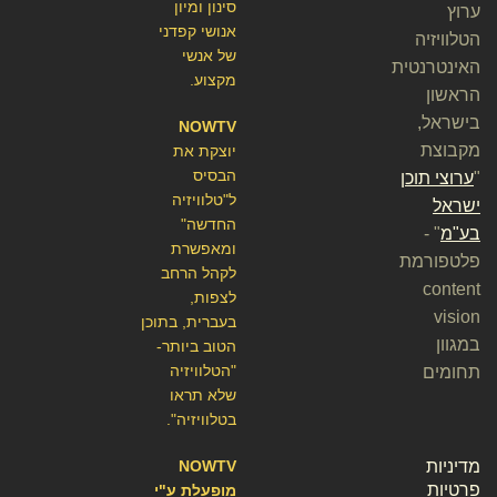
סינון ומיון
ערוץ
אנושי קפדני
הטלוויזיה
של אנשי
האינטרנטית
מקצוע.
הראשון
בישראל,
NOWTV
מקבוצת
יוצקת את
הבסיס
"
ערוצי תוכן
ל"טלוויזיה
ישראל
החדשה"
בע"מ
" -
ומאפשרת
פלטפורמת
לקהל הרחב
content
לצפות,
vision
בעברית, בתוכן
במגוון
הטוב ביותר-
"הטלוויזיה
תחומים
שלא תראו
בטלוויזיה".
מדיניות
NOWTV
פרטיות
מופעלת ע"י