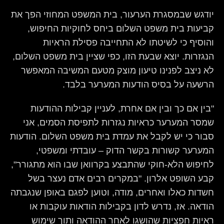
יודגש שבמסגרת הערעור, בית המשפט המחוזי הפך את
קביעות בית משפט השלום ביחס לחוקיות החיפוש,
והוסיף כי לשיטתו לא התחייבה פסילת הראיות
הנגזרות. יוצא שבעת הזו, כפי שציין בית משפט השלום,
לא ניצב לפנינו טיעון מוצק מטעם המשיבה המאפשר
הרשעה על בסיס הודעות המערער בלבד.
"בין אם כך ובין אם אחרת, לעניין קבילות ההודעות
שמסר המערער כראיות נגזרות לתפיסת הסמים, אני
סבור כי יש לקבל את עמדת בית משפט השלום. הודעות
המערער קשורות בקשר הדוק – עובדתי ומשפטי,
לחיפוש הלא-חוקי שהתבצע בקרוואן שבו הוא מתגורר",
קבע השופט אלרון. "במקרים רבים אדם נעצר בשל
חשדות כאלו ואחרים, מודה, וטוען לפגם באופן שנגבתה
הודאה. אז, נדרש לדון בקבילות הודאות עוקבות או
ראיות חפציות שהושגו לאחר ההודאה ותוך שימוש