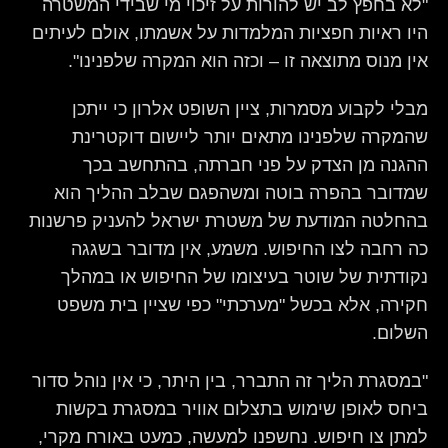
"לא בחפץ לב יש להורות על זיכוי מי שבידי המשטרה
היו ראיות חפציות המלמדות על אשמתו, אולם לעיתים
אין מנוס מתוצאה זו – וכזה הוא המקרה שלפנינו".
מבלי לקבוע מסמרות, ציין השופט אלרון כי ייתכן
שהמקרה שלפנינו מתאים יותר ליישום דוקטרינת
ההגנה מן הצדק על פני חברתה, בהתחשב בכך
שמדובר בהפרה בוטה ומשהפגם שבלב ההליך הוא
בהחלטה המודעת של משטרת ישראל להעניק פרשנות
כה רחבה לצו החיפוש. משמע, אין מדובר בשגגה
נקודתית של שוטר בעיצומו של החיפוש או במהלך
חקירה, אלא בכשל "מערכתי" כפי שציין בית משפט
השלום.
"במסגרת הליך זה התברר, בין היתר, כי אין נוהל סדור
ביחס לאופן שימוש בתצלום אוויר במסגרת בקשות
למתן צו חיפוש. נחשפנו למעשה, כמעט באורח מקרי,