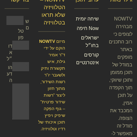
הטלוויזיה
שלא תראו
NOWTV
שיחה יומית
ש
בטלוויזיה
מבהירה
ם
Now חיפה
טל
לצופים כי
פון
ישראלים
מיזם
NOWTV
רוב התכנים
בחו״ל
דו
הוקם על ידי
באתר
א
קורסים
ד"ר אמיר
מופקים
״ל
גילת, איש
אינטרנטיים
במודל של
הו
תקשורת ותיק
תוכן ממומן
דע
ולשעבר יו"ר
ותוכן שיווקי,
ה
רשות השידור,
תוך הקפדה
מתוך חזון
על תוכן
ליצור "רשות
שידור פרטית"
אמין,
– גוף הפקה
המכבד את
שיפיק ויפיץ
הצופה.
תוכן איכותי של
מודל זה
רדיו וטלוויזיה.
מאפשר ל-