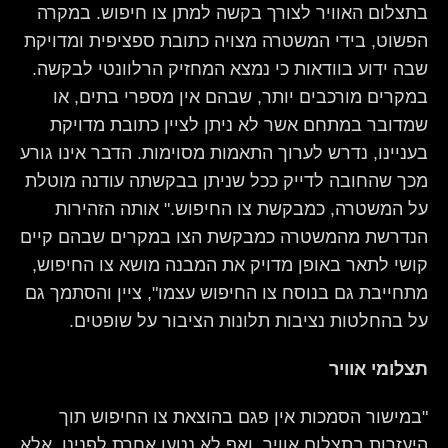
בתצלום האוויר לצורך בקשה למתן צו חיפוש. במקרה
הפשוט, בידי המשטרה מצויה כתובת ספציפית ומדויקת
שבה ידוע בוודאות כי נמצא המחזיק הרלוונטי לבקשה.
במקרים מורכבים יותר, שבהם אין מספרי בתים, או
שמדובר במתחם אשר לא ניתן לציין כתובת מדויקת
בעניינו, נדרש לערוך התאמות מסוימות. הדבר אינו גורע
מכך שהחובה לדייק ככל שניתן בבקשתה עודנה מוטלת
על המשטרה, כמבקשת צו החיפוש." אותה הזהירות
הנדרשת מהמשטרה כמבקשת הצו במקרים שבהם קיים
קושי לתאר באופן מדויק את המבנה מושא צו החיפוש,
מתחייבת גם בנוסח צו החיפוש עצמו", ציין והסתמך גם
על בהחלטות נציבות תלונות הציבור על שופטים.
תצלומי אוויר
"במישור הסמכות אין פגם בהוצאת צו החיפוש תוך
היעזרות בתצלום אוויר, ואף לא נטען אחרת לפנינו. אלא