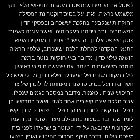
לפסול את הסמים שנתפסו במסגרת החיפוש הלא חוקי
מלשמש כראיה. זאת, על בסיס דוקטרינת הפסילה
החוקתית שנקבעה בהלכת יששכרוב ובפסקי הדין
המאוחרים יותר שניתנו בעקבותיה, ואשר עוגנה כאמור",
פסק השופט אלרון, והדגיש: "בענייננו, מתקיים אפוא
התנאי המקדמי להחלת הלכת יששכרוב, שלפיו הראיה
הושגה שלא כדין. מדובר באי-חוקיות בוטה ברמת
חומרה משמעותית ביותר, עת שנעשה חיפוש באישון
ליל במקום מגוריו של המערער שלא כדין, מבלי שיש כל
חשד נגדו ועל בסיס פרשנות מעוותת לחלוטין של צו
החיפוש שניתן. כאמור, מדובר במספר פגמים שנפלו,
אשר חלקם אינם קשורים אחד לשני, ואשר התרחשו הן
בשלב הבקשה למתן הצו הן בשלב ביצועו. כמו כן, קשה
לומר שמדובר בטעות בתום-לב מצד השוטרים, והעמדה
העקרונית שהובעה על ידי השוטרים שהעידו לפני בית
משפט שלום, בדבר היקף סמכות החיפוש ואופן ביצועו,