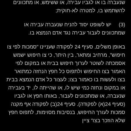
שנעברה בו או לגביו עבירה, או ששימש, או מתכוונים
להשתמש בו, למטרה לא-חוקית;
(3) יש לשופט יסוד להניח שנעברה עבירה או
שמתכוונים לעבור עבירה נגד אדם הנמצא בו.
באופן משלים, סעיף 24 לפקודה שעניינו "סמכות לפי צו
חיפוש", מרחיב ומתאר, בין היתר, כי צו חיפוש ישמש
אסמכתה לשוטר לערוך חיפוש בבית או במקום לפי
האמור בצו החיפוש ולתפוס כל חפץ הנחזה כמתואר
בצו ולעשות בו כאמור בצו; לעצור כל אדם הנמצא בבית
או במקום ונחזה כמי שיש לו, או שהייתה לו, יד בעבירה
שנעברה, או שמתכוונים לעבור, באותו חפץ או לגביו
(סעיף 24(א) לפקודה). סעיף 24(ב) לפקודה אף מקנה
סמכות לעורך החיפוש, בנסיבות מסוימות, לתפוס חפץ
שלא הוזכר בצו" ציין