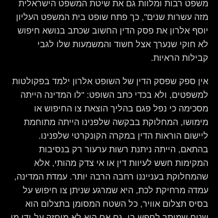
משפט רבות ומלוות גם את שיטת המשפט הישראלית
מזה עשרות שנים", כך פתח שופט בית המשפט העליון
יוסף אלרון את פסק הדין החשוב שכתב בנושא חיפוש
לא חוקי שנערך אצל חשוד והמשמעות שלו לגבי
קבילות הראיות.
אין ספק שפסק הדין של השופט אלרון ילמד בפקולטות
למשפטים, ולא בכדי כתב השופט: "לו המדינה הייתה
מסכימה כי נפל פגם בהליך הוצאת צו החיפוש או
מימושו, המחלוקת בבקשה שלפנינו הייתה מתוחמת
ליישום הוראות הדין במקרה הקונקרטי שלפנינו.
בהתאם, הייתה ניתנת רשות ערעור רק בנסיבות
המקימות חשש לעיוות דין או אי צדק מהותי, אלא
שהמחלוקת בענייננו רחבה הרבה יותר. עמדת המדינה,
עמדה מרחיקת לכת, היא שמרגע שניתן צו חיפוש על
בסיס תצלום אוויר, כל השטח המסומן בתצלום הוא
שטח שמותר לחפש בו, גם אם הוא לא מוחזק על-ידי מי