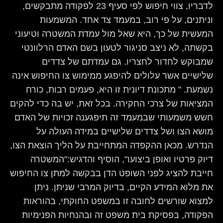
לדבריו, צווי חיפוש לפי סעיף 23 לפקודה מתבקשים,
וניתנים, על פי רוב, במעמד צד אחד. המשמעות
המעשית של כך, היא שאל מול עמדת המשטרה וטיעוני
בקשתה, לא ניצב סניגור לטעון בשם האדם הרלוונטי
שמבוקש לחדור לחצריו. גם עמדתם של צדדים
שלישיים אשר עלולים להיפגע ממימוש צו החיפוש אינה
נשמעת. " מתכונת דיונית זו היא, פעמים רבות, כורח
המציאות של צרכי החקירה. בכל זאת, יש בה כדי להקים
חשש משמעותי שבמעמד זה תיפגענה זכויות של האדם
מושא הצו ושל צדדים שלישיים במידה העולה על
הנדרש. מכאן ההקפדה המתחייבת על הליך הוצאת הצו,
דיוק פרטיו ואופן ביצועו", הוסיף והדגיש:"המשטרה
חייבת להציג לפני השופט הדן בבקשה למתן צו החיפוש
את מלוא המידע הקיים, בדיוק המרבי שניתן. ניתן
למצוא שורשים לחובה זו במשפט החוקתי, בהוראות
הפקודה, בפסיקת בית משפט זה ובהנחיות הפנימיות