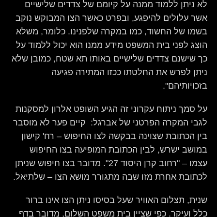
לא ניתן ללמוד ממנה על קיומם של צדדים שלישיים
אשר עלולים להיפגע, ובפרט כאשר הצו המבוקש נוקב
בשמו של החשוד, כמו במקרה שלפנינו. כלומר, משלא
הוצג לפני בית המשפט מידע ממנו הוא יכול ללמוד על
כך שישנם צדדים שלישיים באותו תא שטח, כמובן שלא
ניתן לפרש את החלטתו ככזו המתירה פגיעה
בזכויותיהם".
על סמך ניתוח עקרוני זה הגיע השופט אלרון למסקנות
לגבי המקרה הפרטני של אברגל: קיים פער לא מוסבר
בין הכתובת שצוינה בבקשה לצו החיפוש – רח' קישון
במושב ישרש, לבין הכתובת המופיעה בצו החיפוש
עצמו – "רחוב קרן היסוד 27". מדובר בצו חיפוש שניתן
לכתובת אחרת מזו שבה מתגורר מושא הצו – שלתיאל.
שנית, תצלום האוויר שעל בסיסו ניתן הצו אינו ברור
כלל ועיקר. כפי שציין בית משפט השלום, מדובר בדף