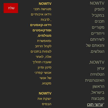
NOWTV
NOWTV
שלח
מנגישה תכני
להפיק
וידאו איכותיים
במקביל
, לרבות
תכנים
וידאו-קאסטים
מקוריים
ופודקאסטים
וייחודיים
מצולמים
,
לשירותם
ומאפשרת
והנאתם של
לקהל הרחב
הגולשים.
לצפות בתכנים
אלה, לאחר
שעברו תהליך
NOWTV,
סינון ומיון
ערוץ
אנושי קפדני
הטלוויזיה
של אנשי
האינטרנטית
מקצוע.
הראשון
בישראל,
NOWTV
מקבוצת
יוצקת את
הבסיס
"
ערוצי תוכן