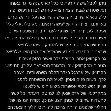
ניתן לקבל גישה גורפת כי כלל לא משנה מי גר באותו
תא שטח שלגביו הוצא הצו – כוחו של צו החיפוש יפה
כלפיו. אלא שזו בדיוק הגישה שהוצגה על ידי השוטרים
בעדותם", ציין והדגיש: "גישה זו איננה מקובלת עלי כלל
ועיקר. לעניין זה, אני שותף לעמדת בית משפט השלום
אשר דחה בתוקף פרשנות רחבה מעין זו לצו החיפוש. צו
החיפוש התייחס במפורש למחזיק ששמו שלתיאל,
שבעניינו התגבש המידע שהצדיק את מתן הצו. שלתיאל
גר בקרוואן אחר, המוקף גדר ואשר רחוק עשרות
מטרים מהקרוואן שבו מתגורר המערער. על כן, החיפוש
בקרוואן של אברגל בגדר תקלה משמעותית. מעבר
לכך, בשום פנים ואופן, לא יכולה המשטרה להפגין
שוויון נפש כלפי אפשרות ביצוע חיפוש ללא צו
במקרקעין של אדם שאין לו, למיטב ידיעתה, כל קשר
לחשדות שהובילו למתן הצו. אם כן, נקודת המוצא של
ההליך שלפנינו הייתה צריכה להיות כי הליך הוצאת הצו