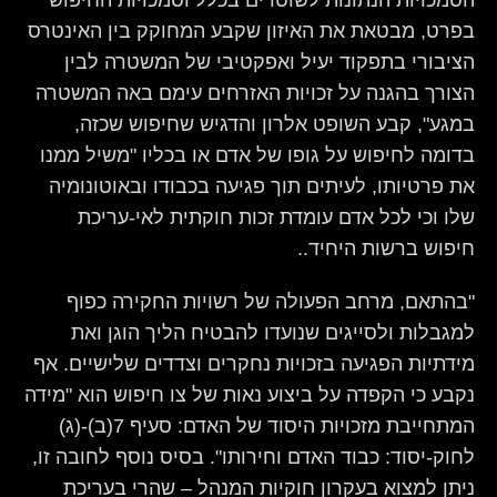
הסמכויות הנתונות לשוטרים בכלל וסמכויות החיפוש
בפרט, מבטאת את האיזון שקבע המחוקק בין האינטרס
הציבורי בתפקוד יעיל ואפקטיבי של המשטרה לבין
הצורך בהגנה על זכויות האזרחים עימם באה המשטרה
במגע", קבע השופט אלרון והדגיש שחיפוש שכזה,
בדומה לחיפוש על גופו של אדם או בכליו "משיל ממנו
את פרטיותו, לעיתים תוך פגיעה בכבודו ובאוטונומיה
שלו וכי לכל אדם עומדת זכות חוקתית לאי-עריכת
חיפוש ברשות היחיד..
"בהתאם, מרחב הפעולה של רשויות החקירה כפוף
למגבלות ולסייגים שנועדו להבטיח הליך הוגן ואת
מידתיות הפגיעה בזכויות נחקרים וצדדים שלישיים. אף
נקבע כי הקפדה על ביצוע נאות של צו חיפוש הוא "מידה
המתחייבת מזכויות היסוד של האדם: סעיף 7(ב)-(ג)
לחוק-יסוד: כבוד האדם וחירותו".‏ בסיס נוסף לחובה זו,
ניתן למצוא בעקרון חוקיות המנהל – שהרי בעריכת