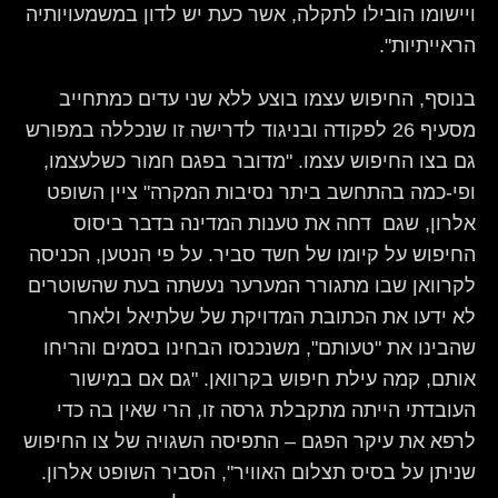
ויישומו הובילו לתקלה, אשר כעת יש לדון במשמעויותיה
הראייתיות".
בנוסף, החיפוש עצמו בוצע ללא שני עדים כמתחייב
מסעיף 26 לפקודה ובניגוד לדרישה זו שנכללה במפורש
גם בצו החיפוש עצמו. "מדובר בפגם חמור כשלעצמו,
ופי-כמה בהתחשב ביתר נסיבות המקרה" ציין השופט
אלרון, שגם דחה את טענות המדינה בדבר ביסוס
החיפוש על קיומו של חשד סביר. על פי הנטען, הכניסה
לקרוואן שבו מתגורר המערער נעשתה בעת שהשוטרים
לא ידעו את הכתובת המדויקת של שלתיאל ולאחר
שהבינו את "טעותם", משנכנסו הבחינו בסמים והריחו
אותם, קמה עילת חיפוש בקרוואן. "גם אם במישור
העובדתי הייתה מתקבלת גרסה זו, הרי שאין בה כדי
לרפא את עיקר הפגם – התפיסה השגויה של צו החיפוש
שניתן על בסיס תצלום האוויר", הסביר השופט אלרון.