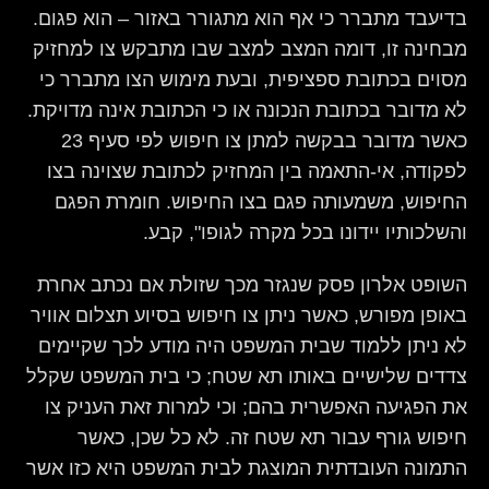
בדיעבד מתברר כי אף הוא מתגורר באזור – הוא פגום.
מבחינה זו, דומה המצב למצב שבו מתבקש צו למחזיק
מסוים בכתובת ספציפית, ובעת מימוש הצו מתברר כי
לא מדובר בכתובת הנכונה או כי הכתובת אינה מדויקת.
כאשר מדובר בבקשה למתן צו חיפוש לפי סעיף 23
לפקודה, אי-התאמה בין המחזיק לכתובת שצוינה בצו
החיפוש, משמעותה פגם בצו החיפוש. חומרת הפגם
והשלכותיו יידונו בכל מקרה לגופו", קבע.
השופט אלרון פסק שנגזר מכך שזולת אם נכתב אחרת
באופן מפורש, כאשר ניתן צו חיפוש בסיוע תצלום אוויר
לא ניתן ללמוד שבית המשפט היה מודע לכך שקיימים
צדדים שלישיים באותו תא שטח; כי בית המשפט שקלל
את הפגיעה האפשרית בהם; וכי למרות זאת העניק צו
חיפוש גורף עבור תא שטח זה. לא כל שכן, כאשר
התמונה העובדתית המוצגת לבית המשפט היא כזו אשר