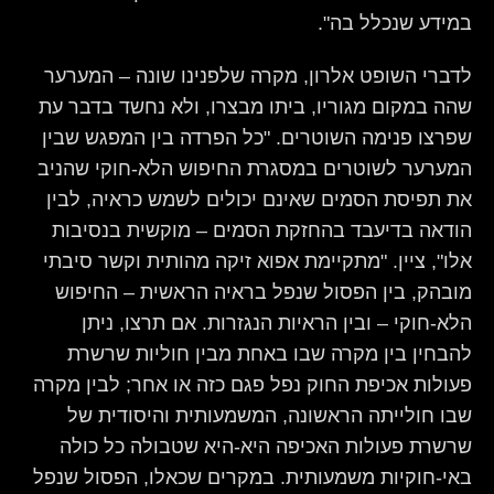
במידע שנכלל בה".
לדברי השופט אלרון, מקרה שלפנינו שונה – המערער
שהה במקום מגוריו, ביתו מבצרו, ולא נחשד בדבר עת
שפרצו פנימה השוטרים. "כל הפרדה בין המפגש שבין
המערער לשוטרים במסגרת החיפוש הלא-חוקי שהניב
את תפיסת הסמים שאינם יכולים לשמש כראיה, לבין
הודאה בדיעבד בהחזקת הסמים – מוקשית בנסיבות
אלו", ציין. "מתקיימת אפוא זיקה מהותית וקשר סיבתי
מובהק, בין הפסול שנפל בראיה הראשית – החיפוש
הלא-חוקי – ובין הראיות הנגזרות. אם תרצו, ניתן
להבחין בין מקרה שבו באחת מבין חוליות שרשרת
פעולות אכיפת החוק נפל פגם כזה או אחר; לבין מקרה
שבו חולייתה הראשונה, המשמעותית והיסודית של
שרשרת פעולות האכיפה היא-היא שטבולה כל כולה
באי-חוקיות משמעותית. במקרים שכאלו, הפסול שנפל