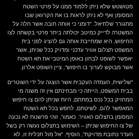
מטושטש שלא ניתן ללמוד ממנו על פרטי השטח
המסומן ואף לא ניתן לראות בו את הקרוואן שבו
מתגורר שלתיאל. "דומני כי אותה חובה אשר חלה על
המשטרה לדייק כמיטב יכולתה ביתר פרטי בקשתה לצו
החיפוש, היא שמחייבת אותה גם להציג לפני בית
המשפט תצלום אוויר עדכני ומדויק ככל שניתן, אשר
יאפשר לשופט לבחון באופן המיטבי את תא השטח
אשר מבוקש לערוך בו חיפוש", ציין השופט אלרון.
"שלישית, העמדה העקבית אשר הוצגה על ידי השוטרים
בבית המשפט, הייתה כי מבחינתם אין זה משנה מי
המחזיק בכל נכס במתחם, היות שניתן להם צו חיפוש
המאפשר להם, לשיטתם, לחפש בכל תא השטח
המסומן בתצלום האוויר. כאמור, זוהי פרשנות לא נכונה
של צו החיפוש שניתן – השימוש בתצלום נעשה רק בשל
העדר כתובת מדויקת", הוסיף. "אל מול תכלית זו, לא