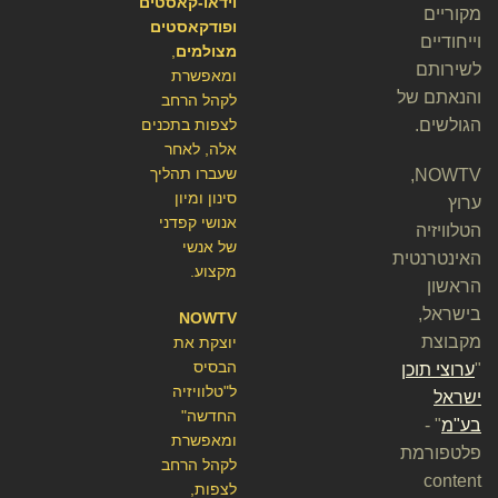
וידאו-קאסטים
מקוריים
ופודקאסטים
וייחודיים
מצולמים
,
לשירותם
ומאפשרת
והנאתם של
לקהל הרחב
הגולשים.
לצפות בתכנים
אלה, לאחר
שעברו תהליך
NOWTV,
סינון ומיון
ערוץ
אנושי קפדני
הטלוויזיה
של אנשי
האינטרנטית
מקצוע.
הראשון
בישראל,
NOWTV
מקבוצת
יוצקת את
הבסיס
"
ערוצי תוכן
ל"טלוויזיה
ישראל
החדשה"
בע"מ
" -
ומאפשרת
פלטפורמת
לקהל הרחב
content
לצפות,