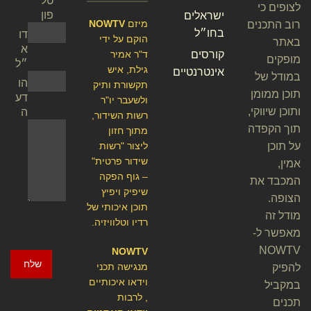
טל
לצופים כי
פון
ישראלים
מיזם
NOWTV
רוב התכנים
בחו״ל
דו
הוקם על ידי
באתר
א
קורסים
ד"ר אמיר
מופקים
״ל
גילת, איש
אינטרנטיים
במודל של
הו
תקשורת ותיק
תוכן ממומן
דע
ולשעבר יו"ר
ותוכן שיווקי,
ה
רשות השידור,
תוך הקפדה
מתוך חזון
על תוכן
ליצור "רשות
שידור פרטית"
אמין,
– גוף הפקה
המכבד את
שיפיק ויפיץ
הצופה.
תוכן איכותי של
מודל זה
רדיו וטלוויזיה.
מאפשר ל-
NOWTV
NOWTV
שלח
מנגישה תכני
להפיק
וידאו איכותיים
במקביל
, לרבות
תכנים