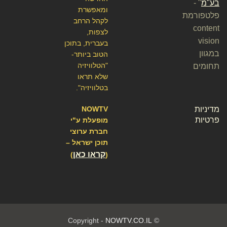
בע"מ
" -
ומאפשרת
פלטפורמת
לקהל הרחב
content
לצפות,
vision
בעברית, בתוכן
במגוון
הטוב ביותר-
"הטלוויזיה
תחומים
שלא תראו
בטלוויזיה".
מדיניות
NOWTV
פרטיות
מופעלת ע"י
חברת ערוצי
תוכן ישראל –
קראו כאן
)
(
NOWTV.CO.IL
© Copyright -