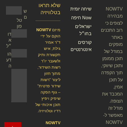
שלא תראו
NOWTV
שיחה יומית
ש
בטלוויזיה
מבהירה
ם
Now חיפה
טל
לצופים כי
פון
ישראלים
מיזם
NOWTV
רוב התכנים
בחו״ל
דו
הוקם על ידי
באתר
א
קורסים
ד"ר אמיר
מופקים
״ל
גילת, איש
אינטרנטיים
במודל של
הו
תקשורת ותיק
תוכן ממומן
דע
ולשעבר יו"ר
ותוכן שיווקי,
ה
רשות השידור,
תוך הקפדה
מתוך חזון
על תוכן
ליצור "רשות
שידור פרטית"
אמין,
– גוף הפקה
המכבד את
שיפיק ויפיץ
הצופה.
תוכן איכותי של
מודל זה
רדיו וטלוויזיה.
מאפשר ל-
NOWTV
NOWTV