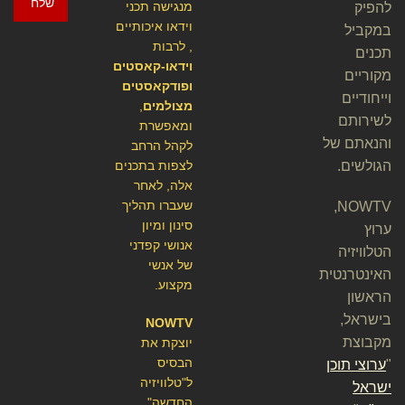
שלח
מנגישה תכני
להפיק
וידאו איכותיים
במקביל
, לרבות
תכנים
וידאו-קאסטים
מקוריים
ופודקאסטים
וייחודיים
מצולמים
,
לשירותם
ומאפשרת
והנאתם של
לקהל הרחב
הגולשים.
לצפות בתכנים
אלה, לאחר
שעברו תהליך
NOWTV,
סינון ומיון
ערוץ
אנושי קפדני
הטלוויזיה
של אנשי
האינטרנטית
מקצוע.
הראשון
בישראל,
NOWTV
מקבוצת
יוצקת את
הבסיס
"
ערוצי תוכן
ל"טלוויזיה
ישראל
החדשה"