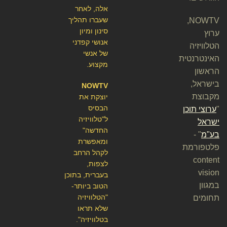
אלה, לאחר
שעברו תהליך
NOWTV,
סינון ומיון
ערוץ
אנושי קפדני
הטלוויזיה
של אנשי
האינטרנטית
מקצוע.
הראשון
בישראל,
NOWTV
מקבוצת
יוצקת את
הבסיס
"
ערוצי תוכן
ל"טלוויזיה
ישראל
החדשה"
בע"מ
" -
ומאפשרת
פלטפורמת
לקהל הרחב
content
לצפות,
vision
בעברית, בתוכן
במגוון
הטוב ביותר-
"הטלוויזיה
תחומים
שלא תראו
בטלוויזיה".