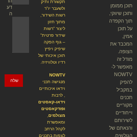
הו
תקשורת ותיק
תוכן ממומן
דע
ולשעבר יו"ר
ותוכן שיווקי,
ה
רשות השידור,
תוך הקפדה
מתוך חזון
על תוכן
ליצור "רשות
שידור פרטית"
אמין,
– גוף הפקה
המכבד את
שיפיק ויפיץ
הצופה.
תוכן איכותי של
מודל זה
רדיו וטלוויזיה.
מאפשר ל-
NOWTV
NOWTV
שלח
מנגישה תכני
להפיק
וידאו איכותיים
במקביל
, לרבות
תכנים
וידאו-קאסטים
מקוריים
ופודקאסטים
וייחודיים
מצולמים
,
לשירותם
ומאפשרת
והנאתם של
לקהל הרחב
הגולשים.
לצפות בתכנים