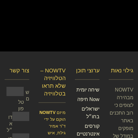
גילוי נאות
ערוצי תוכן
NOWTV –
צור קשר
הטלוויזיה
שלא תראו
NOWTV
שיחה יומית
ש
בטלוויזיה
מבהירה
ם
Now חיפה
טל
לצופים כי
פון
ישראלים
מיזם
NOWTV
רוב התכנים
בחו״ל
דו
הוקם על ידי
באתר
א
קורסים
ד"ר אמיר
מופקים
״ל
גילת, איש
אינטרנטיים
במודל של