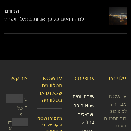
הקודם
למה רואים כל כך אניות בנמל חיפה?
גילוי נאות
ערוצי תוכן
NOWTV –
צור קשר
הטלוויזיה
שלא תראו
NOWTV
שיחה יומית
ש
בטלוויזיה
מבהירה
ם
Now חיפה
טל
לצופים כי
פון
ישראלים
מיזם
NOWTV
רוב התכנים
בחו״ל
דו
הוקם על ידי
באתר
א
ד"ר אמיר