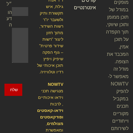
קורסים
מופקים
״ל
גילת, איש
אינטרנטיים
במודל של
הו
תקשורת ותיק
תוכן ממומן
דע
ולשעבר יו"ר
ותוכן שיווקי,
ה
רשות השידור,
תוך הקפדה
מתוך חזון
על תוכן
ליצור "רשות
שידור פרטית"
אמין,
– גוף הפקה
המכבד את
שיפיק ויפיץ
הצופה.
תוכן איכותי של
מודל זה
רדיו וטלוויזיה.
מאפשר ל-
NOWTV
NOWTV
שלח
מנגישה תכני
להפיק
וידאו איכותיים
במקביל
, לרבות
תכנים
וידאו-קאסטים
מקוריים
ופודקאסטים
וייחודיים
מצולמים
,
לשירותם
ומאפשרת