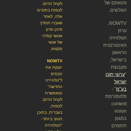
והנאתם של
לקהל הרחב
הגולשים.
לצפות בתכנים
אלה, לאחר
שעברו תהליך
NOWTV,
סינון ומיון
ערוץ
אנושי קפדני
הטלוויזיה
של אנשי
האינטרנטית
מקצוע.
הראשון
בישראל,
NOWTV
מקבוצת
יוצקת את
הבסיס
"
ערוצי תוכן
ל"טלוויזיה
ישראל
החדשה"
בע"מ
" -
ומאפשרת
פלטפורמת
לקהל הרחב
content
לצפות,
vision
בעברית, בתוכן
במגוון
הטוב ביותר-
"הטלוויזיה
תחומים